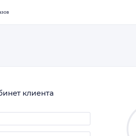
азов
бинет клиента